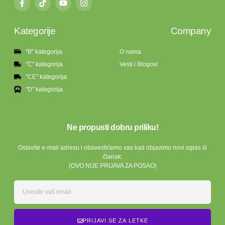
Kategorije
Company
"B" kategorija
O nama
"C" kategorija
Vesti i Blogovi
"CE" kategorija
"D" kategorija
Ne propusti dobru priliku!
Ostavite e-mail adresu i obavestićemo vas kad objavimo novi oglas ili
članak.
(OVO NIJE PRIJAVA ZA POSAO)
PRIJAVI SE ZA LETKE