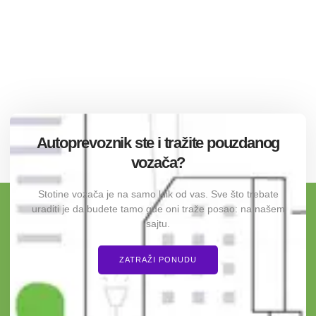
Autoprevoznik ste i tražite pouzdanog
vozača?
Stotine vozača je na samo klik od vas. Sve što trebate
uraditi je da budete tamo gde oni traže posao: na našem
sajtu.
ZATRAŽI PONUDU