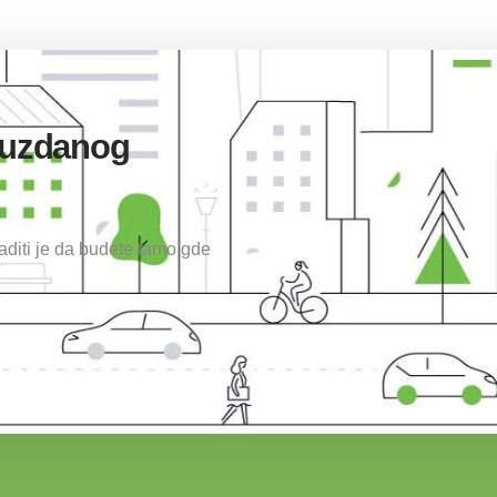
pouzdanog
raditi je da budete tamo gde