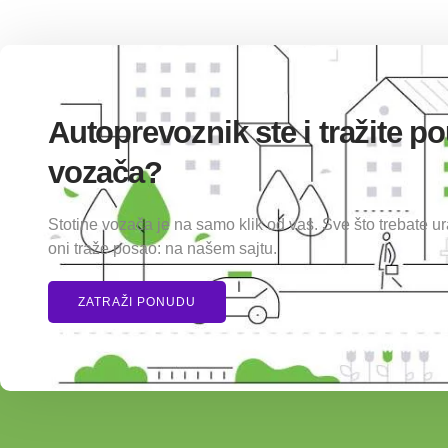
Autoprevoznik ste i tražite 
vozača?
Stotine vozača je na samo klik od vas. Sve što trebate u
oni traže posao: na našem sajtu.
ZATRAŽI PONUDU