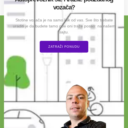
vozača?
Stotine vozača je na samo klik od vas. Sve što trebate
uraditi je da budete tamo gde oni traže posao: na našem
sajtu.
ZATRAŽI PONUDU