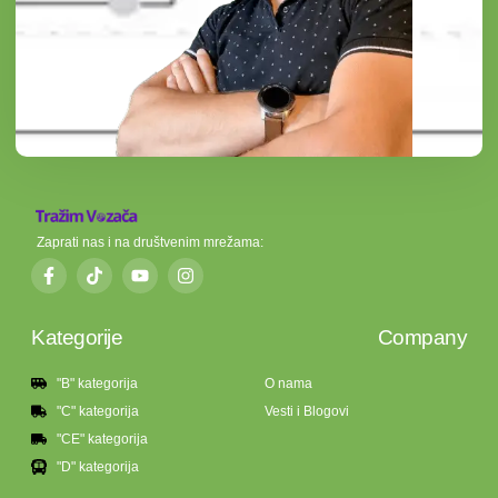
Zaprati nas i na društvenim mrežama:
Kategorije
Company
"B" kategorija
O nama
"C" kategorija
Vesti i Blogovi
"CE" kategorija
"D" kategorija