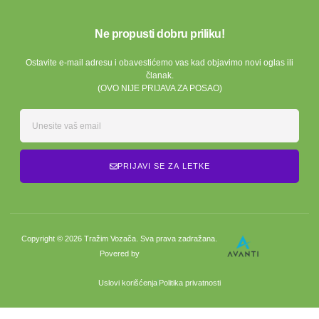
Ne propusti dobru priliku!
Ostavite e-mail adresu i obavestićemo vas kad objavimo novi oglas ili
članak.
(OVO NIJE PRIJAVA ZA POSAO)
PRIJAVI SE ZA LETKE
Copyright © 2026 Tražim Vozača. Sva prava zadražana.
Povered by
Uslovi korišćenja
Politika privatnosti