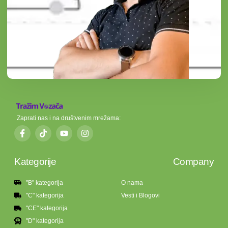
Zaprati nas i na društvenim mrežama:
Kategorije
Company
"B" kategorija
O nama
"C" kategorija
Vesti i Blogovi
"CE" kategorija
"D" kategorija