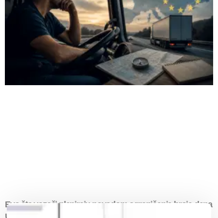
Evo šta vozači planiraju povodom ograničenja broja dana
u EU