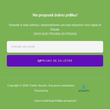
Ne propusti dobru priliku!
Ostavite e-mail adresu i obavestićemo vas kad objavimo novi oglas ili
članak.
(OVO NIJE PRIJAVA ZA POSAO)
PRIJAVI SE ZA LETKE
Copyright © 2026 Tražim Vozača. Sva prava zadražana.
Povered by
Uslovi korišćenja
Politika privatnosti