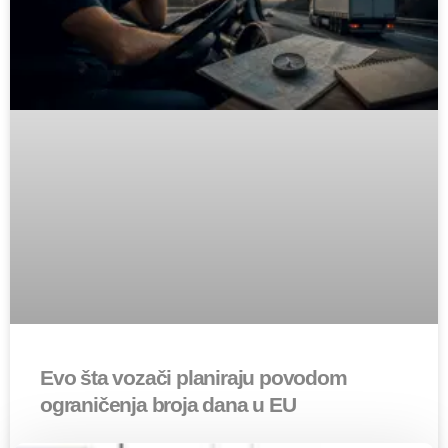
Evo šta vozači planiraju povodom
ograničenja broja dana u EU