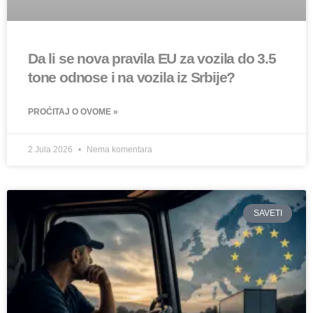
Da li se nova pravila EU za vozila do 3.5
tone odnose i na vozila iz Srbije?
PROĆITAJ O OVOME »
2 Jula 2026
Nema komentara
SAVETI