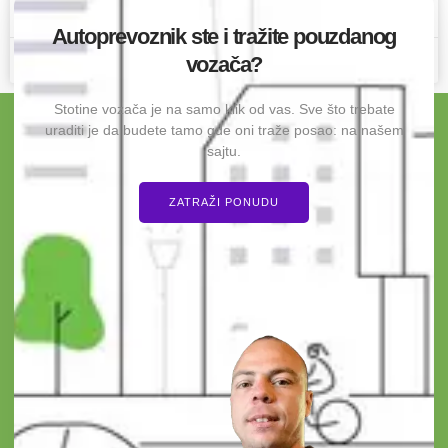
PROĆITAJ O OVOME »
Autoprevoznik ste i tražite pouzdanog
vozača?
4 Maja 2026
2 komentara
Stotine vozača je na samo klik od vas. Sve što trebate
uraditi je da budete tamo gde oni traže posao: na našem
sajtu.
ZATRAŽI PONUDU