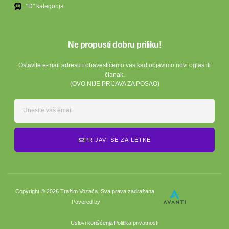
"D" kategorija
Ne propusti dobru priliku!
Ostavite e-mail adresu i obavestićemo vas kad objavimo novi oglas ili
članak.
(OVO NIJE PRIJAVA ZA POSAO)
PRIJAVI SE ZA LETKE
Copyright © 2026 Tražim Vozača. Sva prava zadražana.
Povered by
Uslovi korišćenja
Politika privatnosti