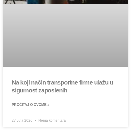
Na koji način transportne firme ulažu u
sigurnost zaposlenih
PROĆITAJ O OVOME »
27 Jula 2026
Nema komentara