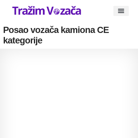
Oglasi za posao vozača
Vesti i Blogovi
Posao vozača kamiona CE
kategorije