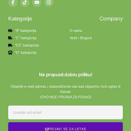
Kategorije
Company
"B" kategorija
O nama
"C" kategorija
Vesti i Blogovi
"CE" kategorija
"D" kategorija
Ne propusti dobru priliku!
Ostavite e-mail adresu i obavestićemo vas kad objavimo novi oglas ili
članak.
(OVO NIJE PRIJAVA ZA POSAO)
PRIJAVI SE ZA LETKE