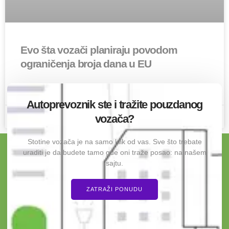
Evo šta vozači planiraju povodom
ograničenja broja dana u EU
PROĆITAJ O OVOME »
Autoprevoznik ste i tražite pouzdanog
vozača?
4 Maja 2026
2 komentara
Stotine vozača je na samo klik od vas. Sve što trebate
uraditi je da budete tamo gde oni traže posao: na našem
sajtu.
ZATRAŽI PONUDU