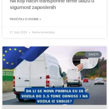
Na koji način transportne firme ulažu u
sigurnost zaposlenih
PROĆITAJ O OVOME »
27 Jula 2026
Nema komentara
SAVETI