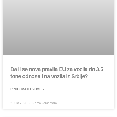
Da li se nova pravila EU za vozila do 3.5
tone odnose i na vozila iz Srbije?
PROĆITAJ O OVOME »
2 Jula 2026
Nema komentara