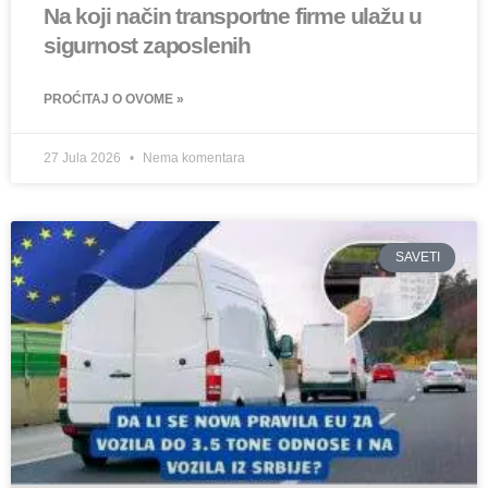
Na koji način transportne firme ulažu u
sigurnost zaposlenih
PROĆITAJ O OVOME »
27 Jula 2026
Nema komentara
SAVETI