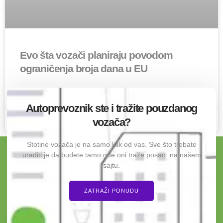
Evo šta vozači planiraju povodom
ograničenja broja dana u EU
PROĆITAJ O OVOME »
Autoprevoznik ste i tražite pouzdanog
vozača?
4 Maja 2026
2 komentara
Stotine vozača je na samo klik od vas. Sve što trebate
uraditi je da budete tamo gde oni traže posao: na našem
sajtu.
ZATRAŽI PONUDU