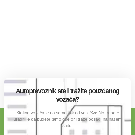
Autoprevoznik ste i tražite pouzdanog
vozača?
Stotine vozača je na samo klik od vas. Sve što trebate
uraditi je da budete tamo gde oni traže posao: na našem
sajtu.