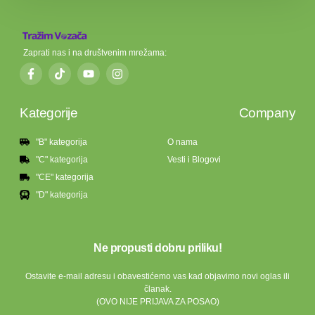
Zaprati nas i na društvenim mrežama:
Kategorije
Company
"B" kategorija
O nama
"C" kategorija
Vesti i Blogovi
"CE" kategorija
"D" kategorija
Ne propusti dobru priliku!
Ostavite e-mail adresu i obavestićemo vas kad objavimo novi oglas ili
članak.
(OVO NIJE PRIJAVA ZA POSAO)