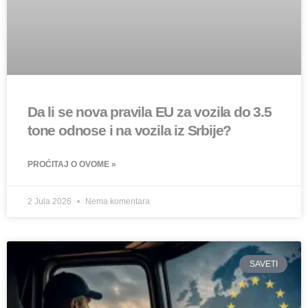
Da li se nova pravila EU za vozila do 3.5
tone odnose i na vozila iz Srbije?
PROĆITAJ O OVOME »
2 Jula 2026
Nema komentara
SAVETI