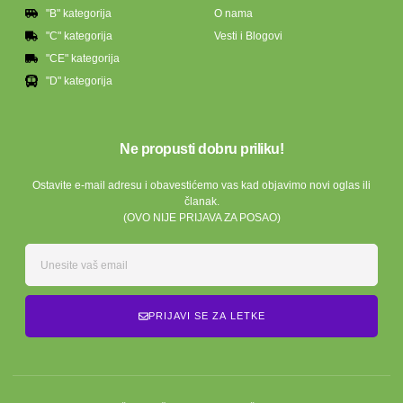
"B" kategorija
O nama
"C" kategorija
Vesti i Blogovi
"CE" kategorija
"D" kategorija
Ne propusti dobru priliku!
Ostavite e-mail adresu i obavestićemo vas kad objavimo novi oglas ili
članak.
(OVO NIJE PRIJAVA ZA POSAO)
PRIJAVI SE ZA LETKE