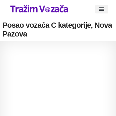
Oglasi za posao vozača
Vesti i Blogovi
Posao vozača C kategorije, Nova
Pazova