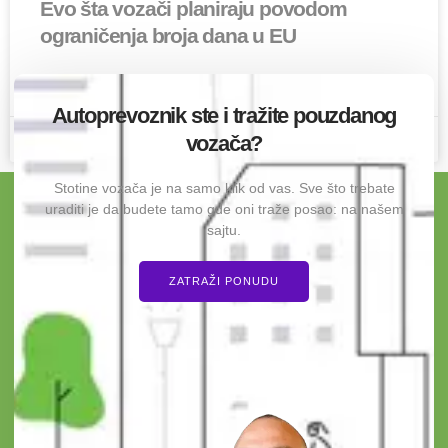
Evo šta vozači planiraju povodom
ograničenja broja dana u EU
PROĆITAJ O OVOME »
Autoprevoznik ste i tražite pouzdanog
vozača?
4 Maja 2026
2 komentara
Stotine vozača je na samo klik od vas. Sve što trebate
uraditi je da budete tamo gde oni traže posao: na našem
sajtu.
ZATRAŽI PONUDU