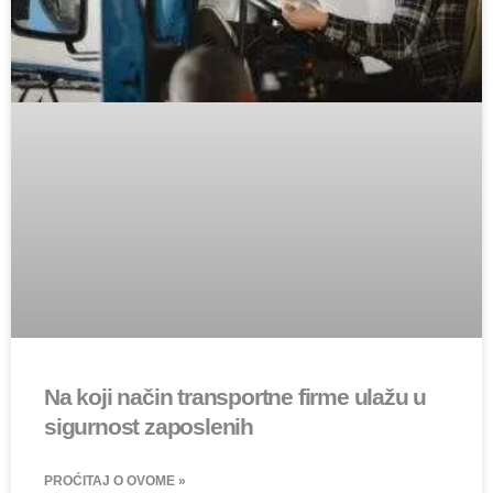
Na koji način transportne firme ulažu u
sigurnost zaposlenih
PROĆITAJ O OVOME »