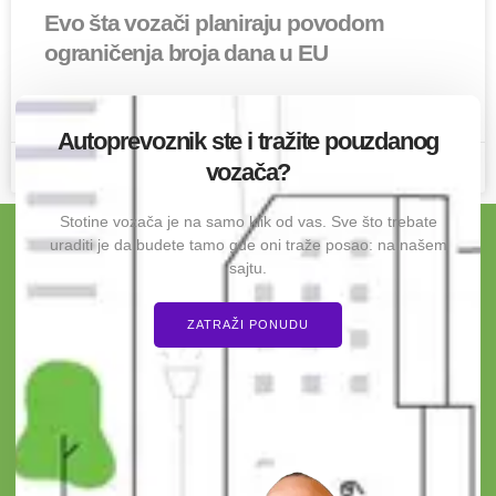
Evo šta vozači planiraju povodom
ograničenja broja dana u EU
PROĆITAJ O OVOME »
Autoprevoznik ste i tražite pouzdanog
vozača?
4 Maja 2026
2 komentara
Stotine vozača je na samo klik od vas. Sve što trebate
uraditi je da budete tamo gde oni traže posao: na našem
sajtu.
ZATRAŽI PONUDU