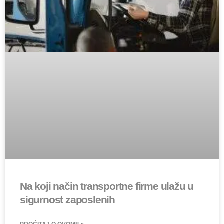
Na koji način transportne firme ulažu u
sigurnost zaposlenih