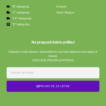
"B" kategorija
O nama
"C" kategorija
Vesti i Blogovi
"CE" kategorija
"D" kategorija
Ne propusti dobru priliku!
Ostavite e-mail adresu i obavestićemo vas kad objavimo novi oglas ili
članak.
(OVO NIJE PRIJAVA ZA POSAO)
PRIJAVI SE ZA LETKE